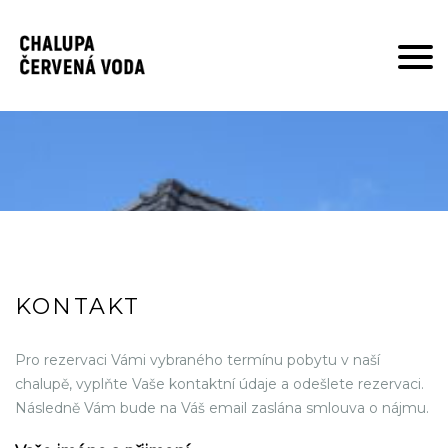
ÚVOD
UBYTOVÁNÍ
CENÍK
OBSAZENOST
KONTAKT
TIPY NA VÝLET
Pro rezervaci Vámi vybraného termínu pobytu v naší
chalupě, vyplňte Vaše kontaktní údaje a odešlete rezervaci.
Následně Vám bude na Váš email zaslána smlouva o nájmu.
KONTAKT